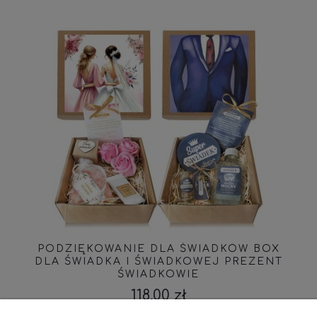
PODZIĘKOWANIE DLA ŚWIADKÓW BOX
DLA ŚWIADKA I ŚWIADKOWEJ PREZENT
ŚWIADKOWIE
118,00 zł